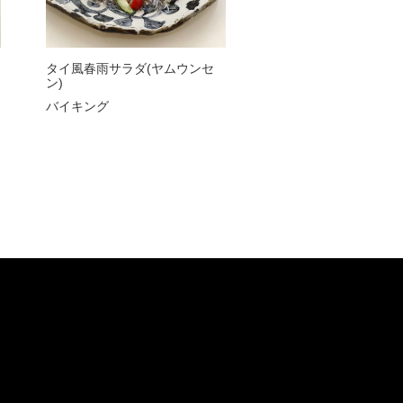
タイ風春雨サラダ(ヤムウンセ
ン)
バイキング